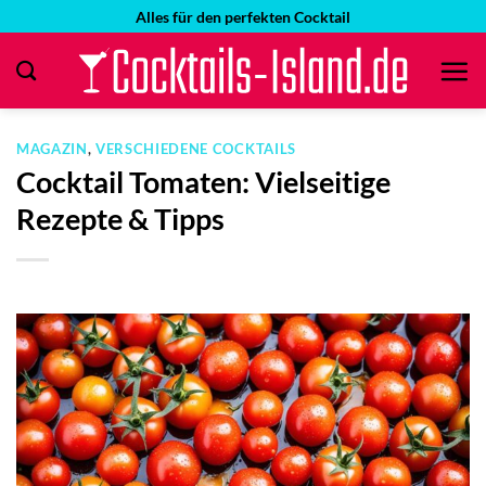
Zum
Alles für den perfekten Cocktail
Inhalt
springen
MAGAZIN
,
VERSCHIEDENE COCKTAILS
Cocktail Tomaten: Vielseitige
Rezepte & Tipps