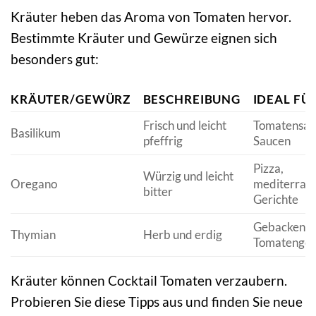
Kräuter heben das Aroma von Tomaten hervor.
Bestimmte Kräuter und Gewürze eignen sich
besonders gut:
KRÄUTER/GEWÜRZ
BESCHREIBUNG
IDEAL FÜ
Frisch und leicht
Tomatensala
Basilikum
pfeffrig
Saucen
Pizza,
Würzig und leicht
Oregano
mediterran
bitter
Gerichte
Gebackene
Thymian
Herb und erdig
Tomatenger
Kräuter können Cocktail Tomaten verzaubern.
Probieren Sie diese Tipps aus und finden Sie neue