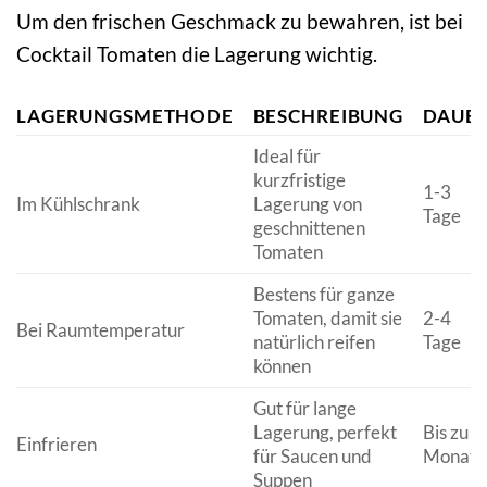
Um den frischen Geschmack zu bewahren, ist bei
Cocktail Tomaten die Lagerung wichtig.
LAGERUNGSMETHODE
BESCHREIBUNG
DAUE
Ideal für
kurzfristige
1-3
Im Kühlschrank
Lagerung von
Tage
geschnittenen
Tomaten
Bestens für ganze
Tomaten, damit sie
2-4
Bei Raumtemperatur
natürlich reifen
Tage
können
Gut für lange
Lagerung, perfekt
Bis zu 6
Einfrieren
für Saucen und
Monate
Suppen