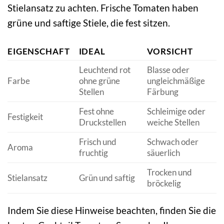
Stielansatz zu achten. Frische Tomaten haben
grüne und saftige Stiele, die fest sitzen.
EIGENSCHAFT
IDEAL
VORSICHT
Leuchtend rot
Blasse oder
Farbe
ohne grüne
ungleichmäßige
Stellen
Färbung
Fest ohne
Schleimige oder
Festigkeit
Druckstellen
weiche Stellen
Frisch und
Schwach oder
Aroma
fruchtig
säuerlich
Trocken und
Stielansatz
Grün und saftig
bröckelig
Indem Sie diese Hinweise beachten, finden Sie die