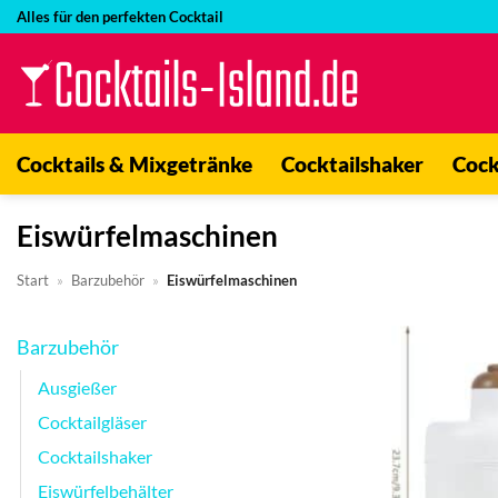
Zum
Alles für den perfekten Cocktail
Inhalt
springen
Cocktails & Mixgetränke
Cocktailshaker
Cock
Eiswürfelmaschinen
Start
»
Barzubehör
»
Eiswürfelmaschinen
Barzubehör
Ausgießer
Cocktailgläser
Cocktailshaker
Eiswürfelbehälter