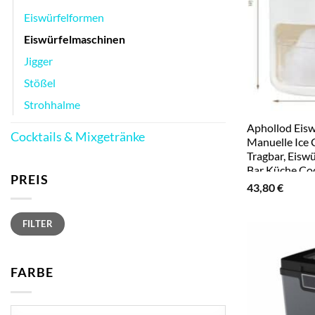
Eiswürfelformen
Eiswürfelmaschinen
Jigger
Stößel
Strohhalme
Aphollod Eis
Cocktails & Mixgetränke
Manuelle Ice 
Tragbar, Eiswü
Bar Küche Coc
PREIS
43,80
€
Min.
Max.
FILTER
Preis
Preis
FARBE