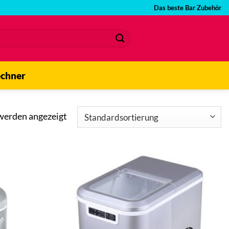
Das beste Bar Zubehör
echner
 werden angezeigt