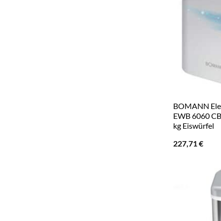
BOMANN Elekt
EWB 6060 CB, 
kg Eiswürfel
227,71
€