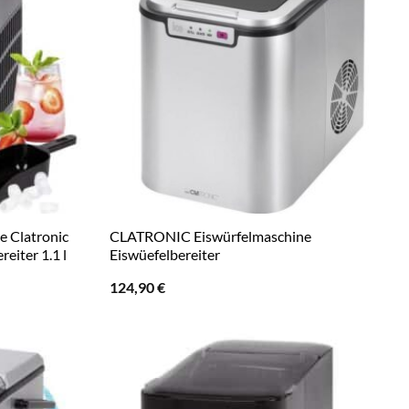
 Clatronic
CLATRONIC Eiswürfelmaschine
eiter 1.1 l
Eiswüefelbereiter
124,90
€