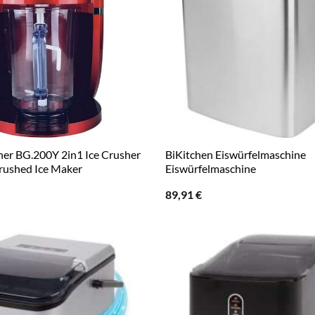
her BG.200Y 2in1 Ice Crusher
BiKitchen Eiswürfelmaschine
Crushed Ice Maker
Eiswürfelmaschine
89,91
€