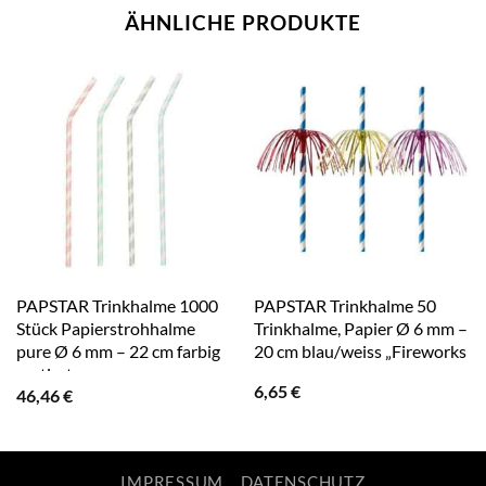
ÄHNLICHE PRODUKTE
PAPSTAR Trinkhalme 1000
PAPSTAR Trinkhalme 50
Stück Papierstrohhalme
Trinkhalme, Papier Ø 6 mm –
pure Ø 6 mm – 22 cm farbig
20 cm blau/weiss „Fireworks
sortiert
6,65
€
46,46
€
IMPRESSUM
DATENSCHUTZ