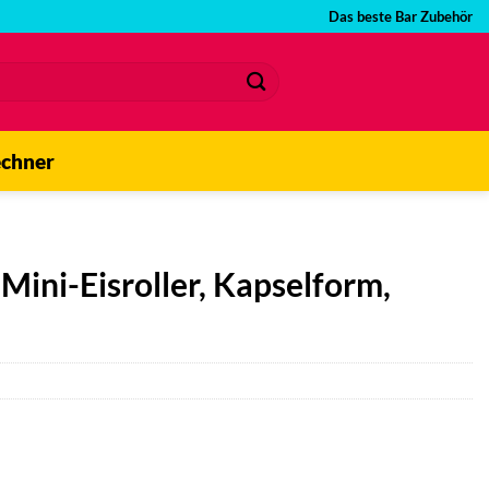
Das beste Bar Zubehör
echner
Mini-Eisroller, Kapselform,