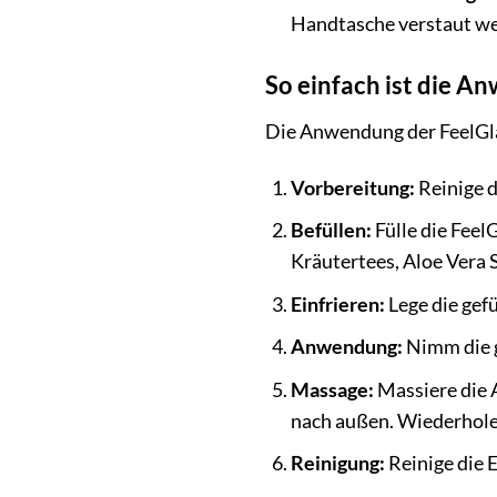
Handtasche verstaut w
So einfach ist die A
Die Anwendung der FeelGlad
Vorbereitung:
Reinige d
Befüllen:
Fülle die Feel
Kräutertees, Aloe Vera
Einfrieren:
Lege die gefü
Anwendung:
Nimm die ge
Massage:
Massiere die 
nach außen. Wiederhole 
Reinigung:
Reinige die 