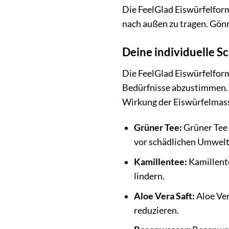
Die FeelGlad Eiswürfelform 
nach außen zu tragen. Gönn 
Deine individuelle S
Die FeelGlad Eiswürfelform
Bedürfnisse abzustimmen. A
Wirkung der Eiswürfelmass
Grüner Tee:
Grüner Tee 
vor schädlichen Umwelt
Kamillentee:
Kamillente
lindern.
Aloe Vera Saft:
Aloe Ver
reduzieren.