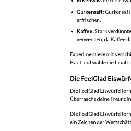
Rosenwasser:
Rosenwass
Gurkensaft:
Gurkensaft 
erfrischen.
Kaffee:
Stark verdünnter
verwenden, da Kaffee d
Experimentiere mit verschi
Haut und wähle die Inhaltss
Die FeelGlad Eiswürf
Die FeelGlad Eiswürfelform 
Überrasche deine Freundin,
Die FeelGlad Eiswürfelform
ein Zeichen der Wertschät