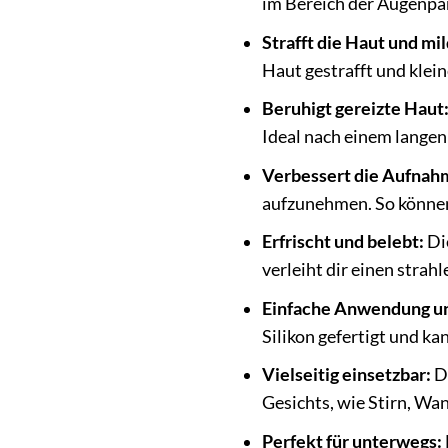
im Bereich der Augenpar
Strafft die Haut und mil
Haut gestrafft und klei
Beruhigt gereizte Haut
Ideal nach einem langen
Verbessert die Aufnah
aufzunehmen. So können 
Erfrischt und belebt:
Di
verleiht dir einen strah
Einfache Anwendung un
Silikon gefertigt und k
Vielseitig einsetzbar:
Di
Gesichts, wie Stirn, Wa
Perfekt für unterwegs: