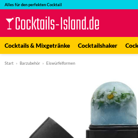
Zum
Alles für den perfekten Cocktail
Inhalt
springen
Cocktails & Mixgetränke
Cocktailshaker
Cock
Start
»
Barzubehör
»
Eiswürfelformen