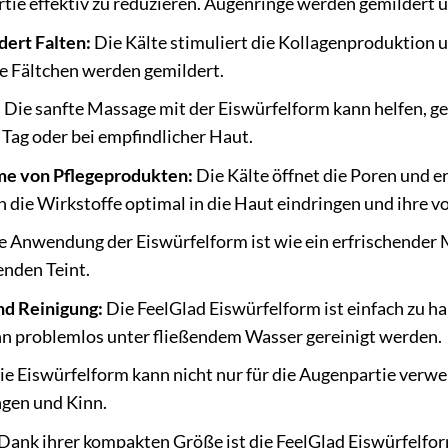
tie effektiv zu reduzieren. Augenringe werden gemildert un
dert Falten:
Die Kälte stimuliert die Kollagenproduktion u
ne Fältchen werden gemildert.
:
Die sanfte Massage mit der Eiswürfelform kann helfen, g
 Tag oder bei empfindlicher Haut.
me von Pflegeprodukten:
Die Kälte öffnet die Poren und e
die Wirkstoffe optimal in die Haut eindringen und ihre vo
e Anwendung der Eiswürfelform ist wie ein erfrischender
lenden Teint.
d Reinigung:
Die FeelGlad Eiswürfelform ist einfach zu h
ann problemlos unter fließendem Wasser gereinigt werden.
e Eiswürfelform kann nicht nur für die Augenpartie verwe
ngen und Kinn.
Dank ihrer kompakten Größe ist die FeelGlad Eiswürfelform