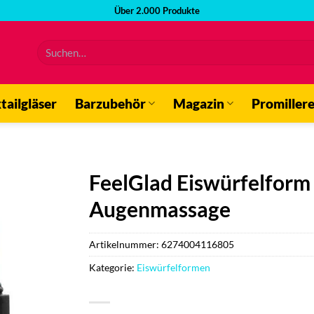
Über 2.000 Produkte
Suchen
nach:
tailgläser
Barzubehör
Magazin
Promiller
FeelGlad Eiswürfelform 
Augenmassage
Artikelnummer:
6274004116805
Kategorie:
Eiswürfelformen