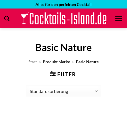
Zum
Alles für den perfekten Cocktail
Inhalt
springen
Basic Nature
Start
»
Produkt Marke
»
Basic Nature
FILTER