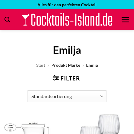
Zum
Alles für den perfekten Cocktail
Inhalt
springen
Emilja
Start
»
Produkt Marke
»
Emilja
FILTER