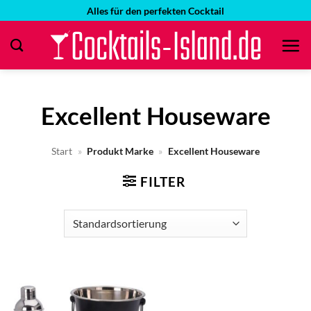
Zum
Alles für den perfekten Cocktail
Inhalt
springen
Excellent Houseware
Start
»
Produkt Marke
»
Excellent Houseware
FILTER