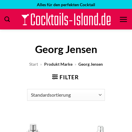
Zum
Alles für den perfekten Cocktail
Inhalt
springen
Georg Jensen
Start
»
Produkt Marke
»
Georg Jensen
FILTER