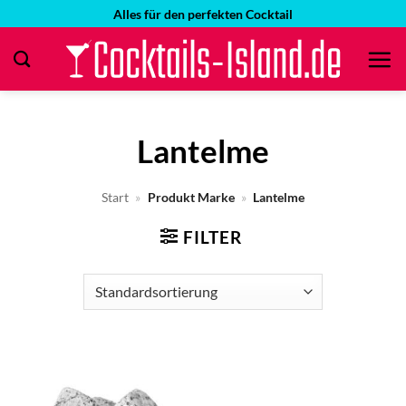
Zum
Alles für den perfekten Cocktail
Inhalt
springen
Lantelme
Start
»
Produkt Marke
»
Lantelme
FILTER