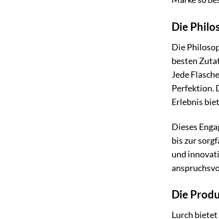
Die Philo
Die Philosop
besten Zutat
Jede Flasche
Perfektion. 
Erlebnis bie
Dieses Engag
bis zur sorg
und innovati
anspruchsvo
Die Produ
Lurch bietet