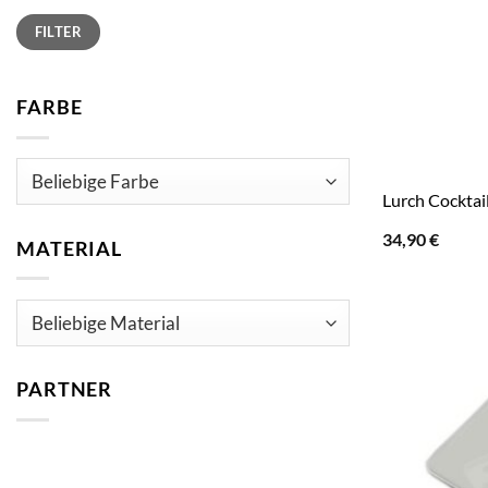
Min.
Max.
FILTER
Preis
Preis
FARBE
Lurch Cocktai
34,90
€
MATERIAL
PARTNER