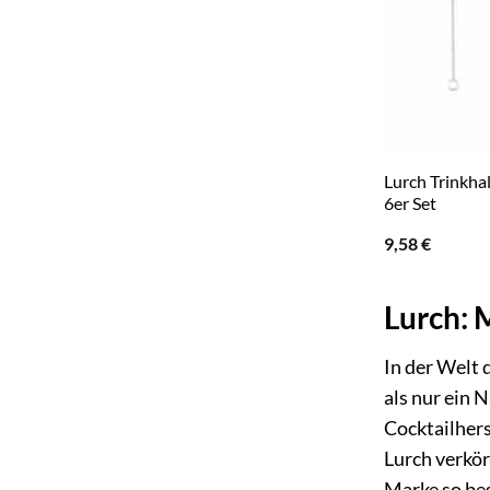
Lurch Trinkha
6er Set
9,58
€
Lurch: 
In der Welt 
als nur ein 
Cocktailhers
Lurch verkör
Marke so be