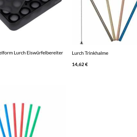
elform Lurch Eiswürfelbereiter
Lurch Trinkhalme
14,62
€