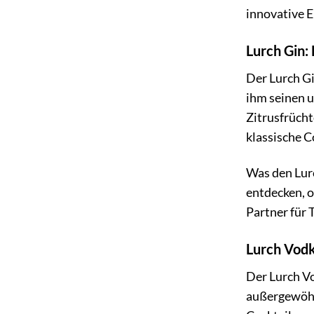
innovative E
Lurch Gin:
Der Lurch Gi
ihm seinen 
Zitrusfrücht
klassische C
Was den Lurc
entdecken, o
Partner für 
Lurch Vodk
Der Lurch Vo
außergewöhnl