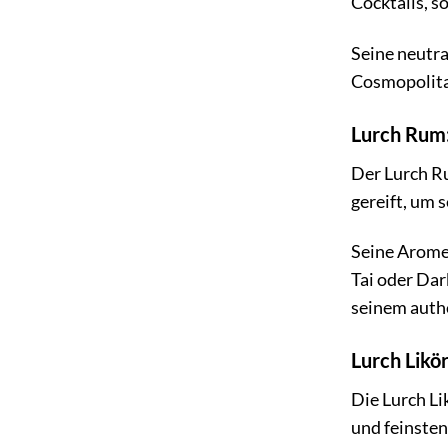
Cocktails, s
Seine neutra
Cosmopolita
Lurch Rum:
Der Lurch Ru
gereift, um 
Seine Aromen
Tai oder Dar
seinem auth
Lurch Likö
Die Lurch Li
und feinsten