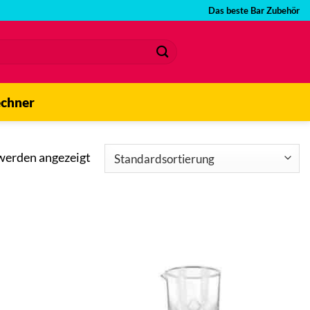
Das beste Bar Zubehör
echner
 werden angezeigt