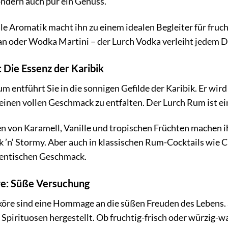
ondern auch pur ein Genuss.
le Aromatik macht ihn zu einem idealen Begleiter für fru
n oder Wodka Martini – der Lurch Vodka verleiht jedem D
 Die Essenz der Karibik
m entführt Sie in die sonnigen Gefilde der Karibik. Er wir
seinen vollen Geschmack zu entfalten. Der Lurch Rum ist ein
 von Karamell, Vanille und tropischen Früchten machen ih
k ’n‘ Stormy. Aber auch in klassischen Rum-Cocktails wie 
entischen Geschmack.
re: Süße Versuchung
köre sind eine Hommage an die süßen Freuden des Lebens.
 Spirituosen hergestellt. Ob fruchtig-frisch oder würzig-w