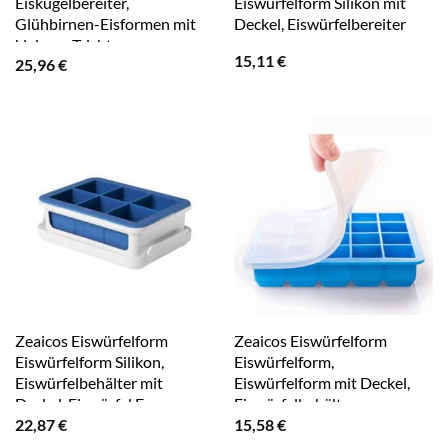
Eiskugelbereiter,
Eiswürfelform Silikon mit
Glühbirnen-Eisformen mit
Deckel, Eiswürfelbereiter
kleinem Trichter
15,11
€
25,96
€
Zeaicos Eiswürfelform
Zeaicos Eiswürfelform
Eiswürfelform Silikon,
Eiswürfelform,
Eiswürfelbehälter mit
Eiswürfelform mit Deckel,
Deckel, Eiswürfel Form
Eiswürfelbehälter
22,87
€
15,58
€