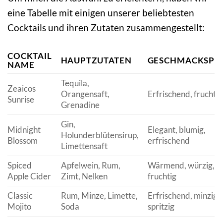
eine Tabelle mit einigen unserer beliebtesten
Cocktails und ihren Zutaten zusammengestellt:
COCKTAIL
HAUPTZUTATEN
GESCHMACKSPR
NAME
Tequila,
Zeaicos
Orangensaft,
Erfrischend, fruchtig
Sunrise
Grenadine
Gin,
Midnight
Elegant, blumig,
Holunderblütensirup,
Blossom
erfrischend
Limettensaft
Spiced
Apfelwein, Rum,
Wärmend, würzig,
Apple Cider
Zimt, Nelken
fruchtig
Classic
Rum, Minze, Limette,
Erfrischend, minzig,
Mojito
Soda
spritzig