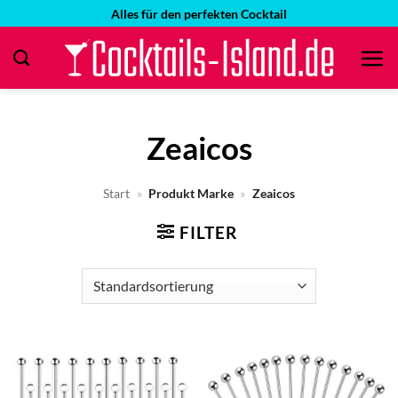
Zum
Alles für den perfekten Cocktail
Inhalt
springen
Zeaicos
Start
»
Produkt Marke
»
Zeaicos
FILTER