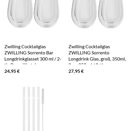
Zwilling Cocktailglas
Zwilling Cocktailglas
ZWILLING Sorrento Bar
ZWILLING Sorrento
Longdrinkglasset 300 ml / 2-
Longdrink Glas, groß, 350ml,
tlg Borosilikatglas
2-er, 350 ml / 2-tlg,
24,95
€
27,95
€
Borosilikatglas