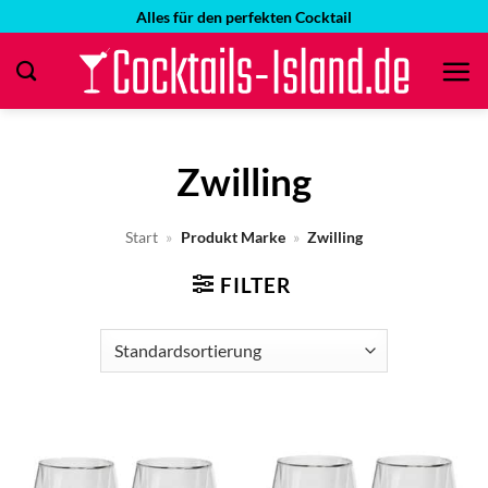
Zum
Alles für den perfekten Cocktail
Inhalt
springen
Zwilling
Start
»
Produkt Marke
»
Zwilling
FILTER