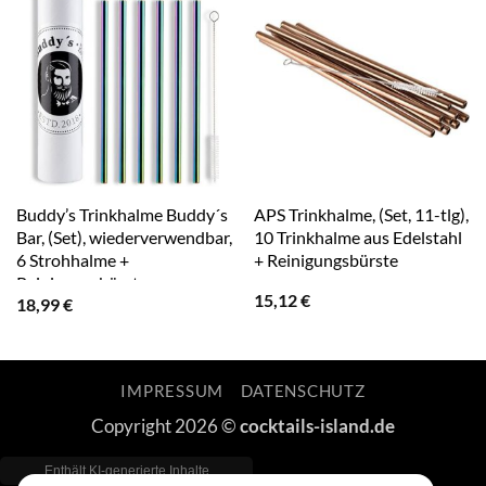
Buddy’s Trinkhalme Buddy´s
APS Trinkhalme, (Set, 11-tlg),
Bar, (Set), wiederverwendbar,
10 Trinkhalme aus Edelstahl
6 Strohhalme +
+ Reinigungsbürste
Reinigungsbürste,
15,12
€
18,99
€
Regenbogen-Look
IMPRESSUM
DATENSCHUTZ
Copyright 2026 ©
cocktails-island.de