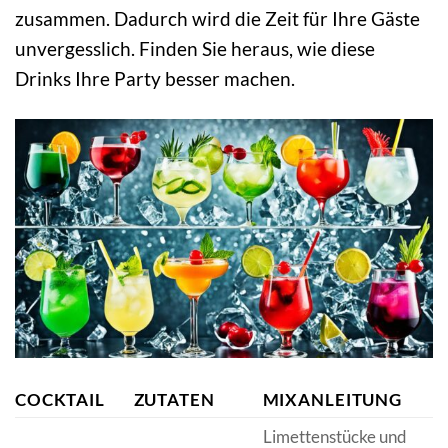
zusammen. Dadurch wird die Zeit für Ihre Gäste
unvergesslich. Finden Sie heraus, wie diese
Drinks Ihre Party besser machen.
COCKTAIL
ZUTATEN
MIXANLEITUNG
Limettenstücke und