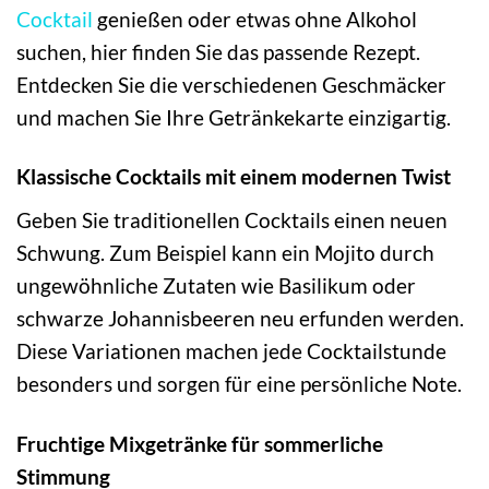
Cocktail
genießen oder etwas ohne Alkohol
suchen, hier finden Sie das passende Rezept.
Entdecken Sie die verschiedenen Geschmäcker
und machen Sie Ihre Getränkekarte einzigartig.
Klassische Cocktails mit einem modernen Twist
Geben Sie traditionellen Cocktails einen neuen
Schwung. Zum Beispiel kann ein Mojito durch
ungewöhnliche Zutaten wie Basilikum oder
schwarze Johannisbeeren neu erfunden werden.
Diese Variationen machen jede Cocktailstunde
besonders und sorgen für eine persönliche Note.
Fruchtige Mixgetränke für sommerliche
Stimmung