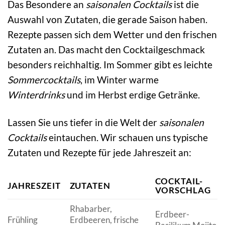
Das Besondere an
saisonalen Cocktails
ist die
Auswahl von Zutaten, die gerade Saison haben.
Rezepte passen sich dem Wetter und den frischen
Zutaten an. Das macht den Cocktailgeschmack
besonders reichhaltig. Im Sommer gibt es leichte
Sommercocktails
, im Winter warme
Winterdrinks
und im Herbst erdige Getränke.
Lassen Sie uns tiefer in die Welt der
saisonalen
Cocktails
eintauchen. Wir schauen uns typische
Zutaten und Rezepte für jede Jahreszeit an:
COCKTAIL-
JAHRESZEIT
ZUTATEN
VORSCHLAG
Rhabarber,
Erdbeer-
Frühling
Erdbeeren, frische