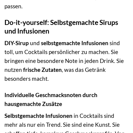
passen.
Do-it-yourself: Selbstgemachte Sirups
und Infusionen
DIY-Sirup
und
selbstgemachte Infusionen
sind
toll, um Cocktails persönlicher zu machen. Sie
bringen eine besondere Note in jeden Drink. Sie
nutzen
frische Zutaten
, was das Getränk
besonders macht.
Individuelle Geschmacksnoten durch
hausgemachte Zusätze
Selbstgemachte Infusionen
in Cocktails sind
mehr als nur ein Trend. Sie sind eine Kunst. Sie