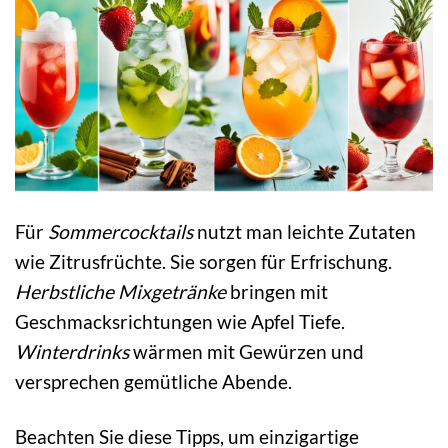
Für
Sommercocktails
nutzt man leichte Zutaten
wie Zitrusfrüchte. Sie sorgen für Erfrischung.
Herbstliche Mixgetränke
bringen mit
Geschmacksrichtungen wie Apfel Tiefe.
Winterdrinks
wärmen mit Gewürzen und
versprechen gemütliche Abende.
Beachten Sie diese Tipps, um einzigartige