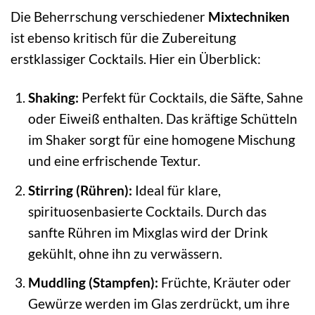
Die Beherrschung verschiedener
Mixtechniken
ist ebenso kritisch für die Zubereitung
erstklassiger Cocktails. Hier ein Überblick:
Shaking:
Perfekt für Cocktails, die Säfte, Sahne
oder Eiweiß enthalten. Das kräftige Schütteln
im Shaker sorgt für eine homogene Mischung
und eine erfrischende Textur.
Stirring (Rühren):
Ideal für klare,
spirituosenbasierte Cocktails. Durch das
sanfte Rühren im Mixglas wird der Drink
gekühlt, ohne ihn zu verwässern.
Muddling (Stampfen):
Früchte, Kräuter oder
Gewürze werden im Glas zerdrückt, um ihre