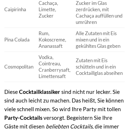
Cachaça,
Zucker im Glas
Caipirinha
Limette,
zerdrücken, mit
Zucker
Cachaça auffüllen und
umrühren
Rum,
Alle Zutaten mit Eis
Pina Colada
Kokoscreme,
mixen und in ein
Ananassaft
gekühltes Glas geben
Vodka,
Zutaten mit Eis
Cointreau,
Cosmopolitan
schütteln und in ein
Cranberrysaft,
Cocktaillglas abseihen
Limettensaft
Diese
Cocktailklassiker
sind nicht nur lecker. Sie
sind auch leicht zu machen. Das heißt, Sie können
viele schnell mixen. So wird Ihre Party mit tollen
Party-Cocktails
versorgt. Begeistern Sie Ihre
Gäste mit diesen
beliebten Cocktails
, die immer