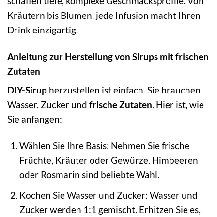
schaffen tiefe, komplexe Geschmacksprofile. Von
Kräutern bis Blumen, jede Infusion macht Ihren
Drink einzigartig.
Anleitung zur Herstellung von Sirups mit frischen
Zutaten
DIY-Sirup
herzustellen ist einfach. Sie brauchen
Wasser, Zucker und
frische Zutaten
. Hier ist, wie
Sie anfangen:
Wählen Sie Ihre Basis: Nehmen Sie frische
Früchte, Kräuter oder Gewürze. Himbeeren
oder Rosmarin sind beliebte Wahl.
Kochen Sie Wasser und Zucker: Wasser und
Zucker werden 1:1 gemischt. Erhitzen Sie es,