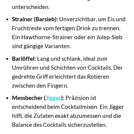
unterscheiden.
Strainer (Barsieb):
Unverzichtbar, um Eis und
Fruchtreste vom fertigen Drink zu trennen.
Ein Hawthorne-Strainer oder ein Julep-Sieb
sind gängige Varianten.
Barlöffel:
Lang und schlank, ideal zum
Umrühren und Schichten von Cocktails. Der
gedrehte Griff erleichtert das Rotieren
zwischen den Fingern.
Messbecher (
Jigger
):
Präzision ist
entscheidend beim Cocktailmixen. Ein Jigger
hilft, die Zutaten exakt abzumessen und die
Balance des Cocktails sicherzustellen.