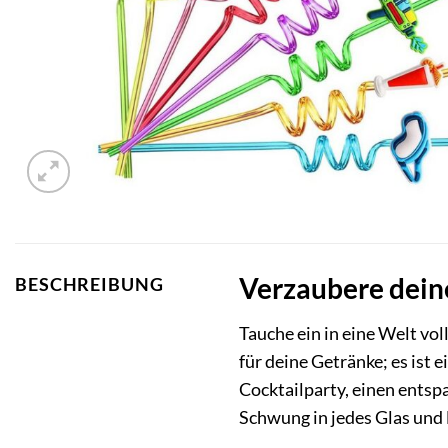
Verzaubere dein
BESCHREIBUNG
Tauche ein in eine Welt vo
für deine Getränke; es ist 
Cocktailparty, einen entsp
Schwung in jedes Glas und 