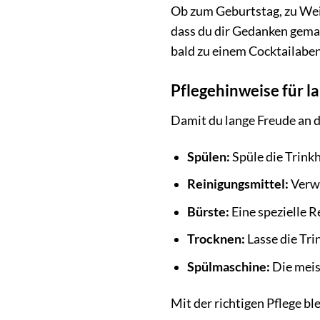
Ob zum Geburtstag, zu Weih
dass du dir Gedanken gemac
bald zu einem Cocktailabe
Pflegehinweise für 
Damit du lange Freude an d
Spülen:
Spüle die Trink
Reinigungsmittel:
Verwe
Bürste:
Eine spezielle R
Trocknen:
Lasse die Tri
Spülmaschine:
Die meis
Mit der richtigen Pflege bl