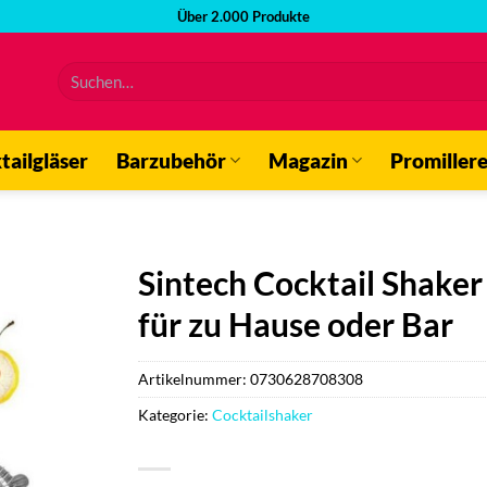
Über 2.000 Produkte
Suchen
nach:
tailgläser
Barzubehör
Magazin
Promiller
Sintech Cocktail Shaker
für zu Hause oder Bar
Artikelnummer:
0730628708308
Kategorie:
Cocktailshaker