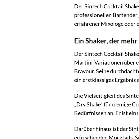
Der Sintech Cocktail Shake
professionellen Bartender g
erfahrener Mixologe oder e
Ein Shaker, der mehr 
Der Sintech Cocktail Shaker
Martini-Variationen über e
Bravour. Seine durchdachte
ein erstklassiges Ergebnis e
Die Vielseitigkeit des Sint
„Dry Shake“ für cremige Co
Bedürfnissen an. Er ist ein
Darüber hinaus ist der Sint
erfrischenden Mocktails, S