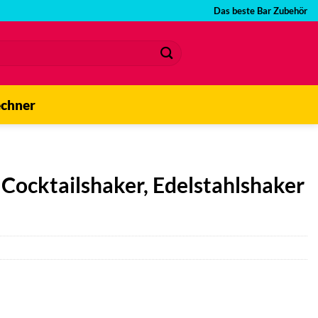
Das beste Bar Zubehör
echner
 Cocktailshaker, Edelstahlshaker