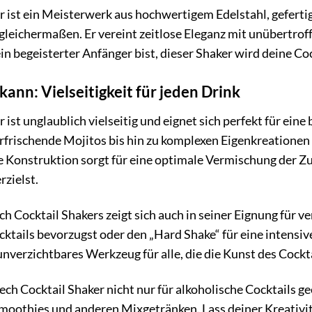
r ist ein Meisterwerk aus hochwertigem Edelstahl, geferti
leichermaßen. Er vereint zeitlose Eleganz mit unübertroffe
in begeisterter Anfänger bist, dieser Shaker wird deine Co
kann: Vielseitigkeit für jeden Drink
 ist unglaublich vielseitig und eignet sich perfekt für ein
rfrischende Mojitos bis hin zu komplexen Eigenkreationen
 Konstruktion sorgt für eine optimale Vermischung der Zu
rzielst.
ech Cocktail Shakers zeigt sich auch in seiner Eignung für 
cktails bevorzugst oder den „Hard Shake“ für eine intensiv
 unverzichtbares Werkzeug für alle, die die Kunst des Cock
ech Cocktail Shaker nicht nur für alkoholische Cocktails gee
moothies und anderen Mixgetränken. Lass deiner Kreativit