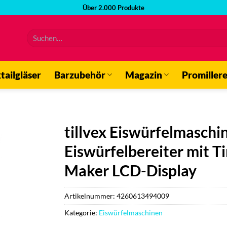
Über 2.000 Produkte
Suchen
nach:
tailgläser
Barzubehör
Magazin
Promiller
tillvex Eiswürfelmaschin
Eiswürfelbereiter mit Ti
Maker LCD-Display
Artikelnummer:
4260613494009
Kategorie:
Eiswürfelmaschinen