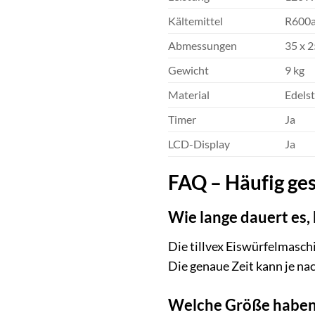
Kältemittel
R600
Abmessungen
35 x 2
Gewicht
9 kg
Material
Edelst
Timer
Ja
LCD-Display
Ja
FAQ – Häufig ges
Wie lange dauert es, 
Die tillvex Eiswürfelmaschi
Die genaue Zeit kann je n
Welche Größe haben 