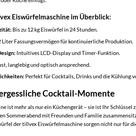
r oder Küche einfügt.
llvex Eiswürfelmaschine im Überblick:
ität:
Bis zu 12 kg Eiswürfel in 24 Stunden.
 Liter Fassungsvermögen für kontinuierliche Produktion.
Design:
Intuitives LCD-Display und Timer-Funktion.
t, langlebig und optisch ansprechend.
ichkeiten:
Perfekt für Cocktails, Drinks und die Kühlung 
vergessliche Cocktail-Momente
ne ist mehr als nur ein Küchengerät – sie ist Ihr Schlüsse
men Sommerabend mit Freunden und Familie zusammensitz
rfel der tillvex Eiswürfelmaschine sorgen nicht nur für die