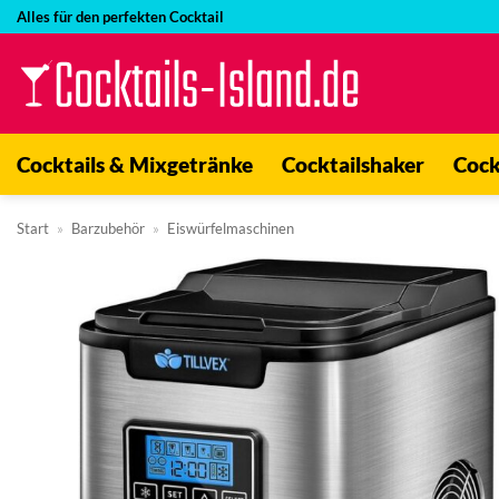
Zum
Alles für den perfekten Cocktail
Inhalt
springen
Cocktails & Mixgetränke
Cocktailshaker
Cock
Start
»
Barzubehör
»
Eiswürfelmaschinen