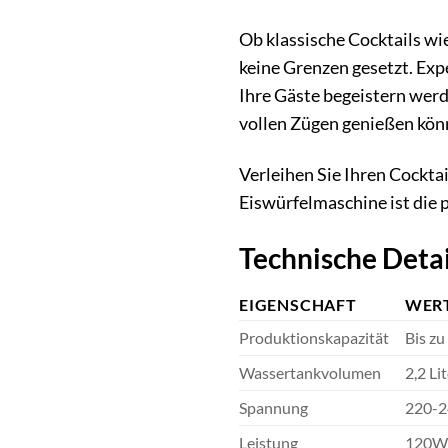
Ob klassische Cocktails wi
keine Grenzen gesetzt. Exp
Ihre Gäste begeistern werd
vollen Zügen genießen kön
Verleihen Sie Ihren Cockta
Eiswürfelmaschine ist die p
Technische Detai
EIGENSCHAFT
WER
Produktionskapazität
Bis zu
Wassertankvolumen
2,2 Li
Spannung
220-2
Leistung
120W