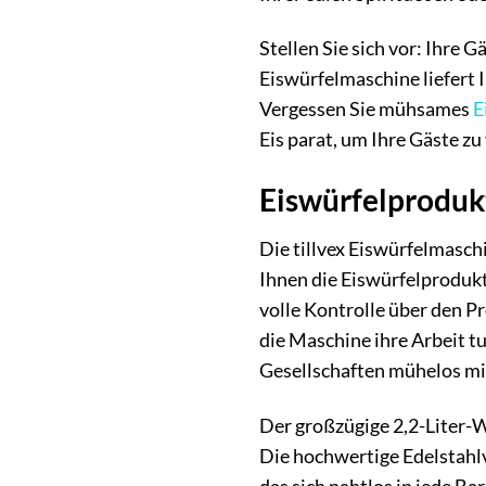
Stellen Sie sich vor: Ihre 
Eiswürfelmaschine liefert
Vergessen Sie mühsames
E
Eis parat, um Ihre Gäste z
Eiswürfelproduk
Die tillvex Eiswürfelmaschi
Ihnen die Eiswürfelprodukt
volle Kontrolle über den P
die Maschine ihre Arbeit tu
Gesellschaften mühelos mi
Der großzügige 2,2-Liter-W
Die hochwertige Edelstahlv