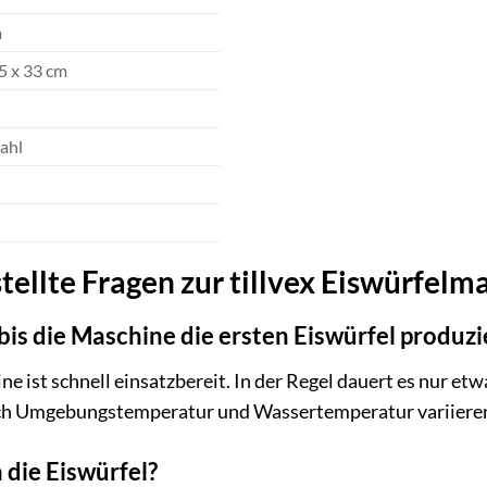
a
5 x 33 cm
ahl
tellte Fragen zur tillvex Eiswürfelm
bis die Maschine die ersten Eiswürfel produzi
ne ist schnell einsatzbereit. In der Regel dauert es nur etw
ach Umgebungstemperatur und Wassertemperatur variiere
die Eiswürfel?