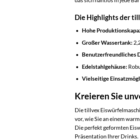
das sich nahtlos in jede Ba
Die Highlights der ti
Hohe Produktionskapaz
Großer Wassertank:
2,2
Benutzerfreundliches 
Edelstahlgehäuse:
Robus
Vielseitige Einsatzmögl
Kreieren Sie un
Die tillvex Eiswürfelmaschi
vor, wie Sie an einem war
Die perfekt geformten Eiswü
Präsentation Ihrer Drinks.