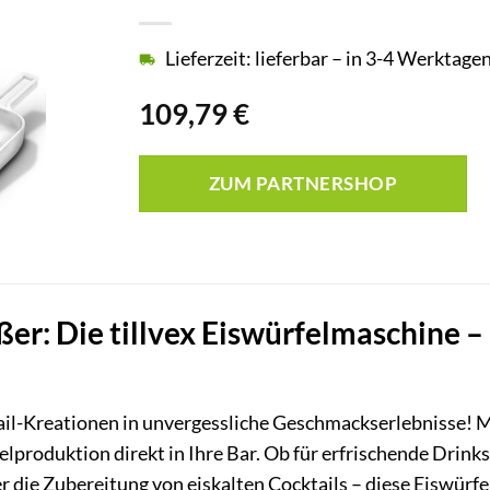
Lieferzeit: lieferbar – in 3-4 Werktagen
109,79
€
ZUM PARTNERSHOP
ßer: Die tillvex Eiswürfelmaschine –
ail-Kreationen in unvergessliche Geschmackserlebnisse! M
felproduktion direkt in Ihre Bar. Ob für erfrischende Dri
r die Zubereitung von eiskalten Cocktails – diese Eiswürfe