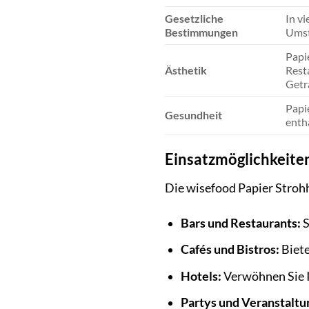
Gesetzliche
In v
Bestimmungen
Umst
Papi
Ästhetik
Rest
Getr
Papi
Gesundheit
enth
Einsatzmöglichkeite
Die wisefood Papier Strohh
Bars und Restaurants:
S
Cafés und Bistros:
Biete
Hotels:
Verwöhnen Sie I
Partys und Veranstaltu