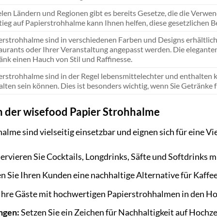
ielen Ländern und Regionen gibt es bereits Gesetze, die die Verw
ieg auf Papierstrohhalme kann Ihnen helfen, diese gesetzlichen B
erstrohhalme sind in verschiedenen Farben und Designs erhältlich
aurants oder Ihrer Veranstaltung angepasst werden. Die elegant
änk einen Hauch von Stil und Raffinesse.
erstrohhalme sind in der Regel lebensmittelechter und enthalten k
alten sein können. Dies ist besonders wichtig, wenn Sie Getränk
n der wisefood Papier Strohhalme
alme sind vielseitig einsetzbar und eignen sich für eine V
ervieren Sie Cocktails, Longdrinks, Säfte und Softdrinks 
n Sie Ihren Kunden eine nachhaltige Alternative für Kaffe
hre Gäste mit hochwertigen Papierstrohhalmen in den Ho
ngen:
Setzen Sie ein Zeichen für Nachhaltigkeit auf Hochz