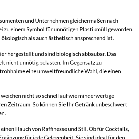
Konsumenten und Unternehmen gleichermaßen nach
ei zu einem Symbol für unnötigen Plastikmüll geworden.
ökologisch als auch ästhetisch ansprechend ist.
r hergestellt und sind biologisch abbaubar. Das
lt nicht unnötig belasten. Im Gegensatz zu
rstrohhalme eine umweltfreundliche Wahl, die einen
e weichen nicht so schnell auf wie minderwertige
ren Zeitraum. So können Sie Ihr Getränk unbeschwert
en.
inen Hauch von Raffinesse und Stil. Ob für Cocktails,
rgänzung für jede Gelegenheit. Sie sind ideal für den