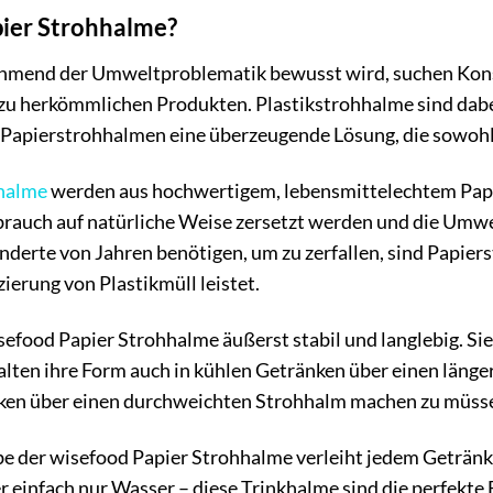
ier Strohhalme?
zunehmend der Umweltproblematik bewusst wird, suchen 
 zu herkömmlichen Produkten. Plastikstrohhalme sind dab
 Papierstrohhalmen eine überzeugende Lösung, die sowohl 
halme
werden aus hochwertigem, lebensmittelechtem Papie
brauch auf natürliche Weise zersetzt werden und die Umwe
nderte von Jahren benötigen, um zu zerfallen, sind Papie
ierung von Plastikmüll leistet.
sefood Papier Strohhalme äußerst stabil und langlebig. Si
lten ihre Form auch in kühlen Getränken über einen länge
ken über einen durchweichten Strohhalm machen zu müss
e der wisefood Papier Strohhalme verleiht jedem Getränk e
einfach nur Wasser – diese Trinkhalme sind die perfekte E