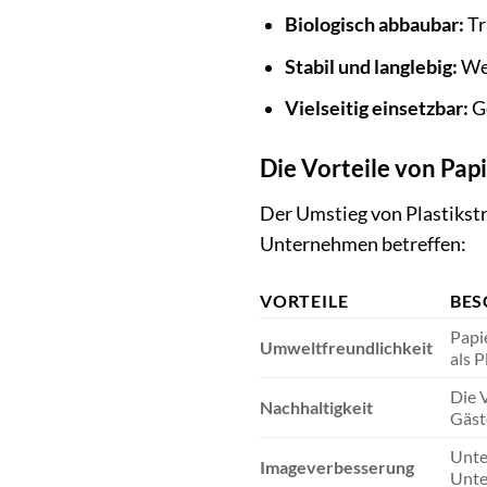
Biologisch abbaubar:
Tr
Stabil und langlebig:
Wei
Vielseitig einsetzbar:
Ge
Die Vorteile von Pa
Der Umstieg von Plastikstr
Unternehmen betreffen:
VORTEILE
BES
Papi
Umweltfreundlichkeit
als 
Die 
Nachhaltigkeit
Gäst
Unte
Imageverbesserung
Unte