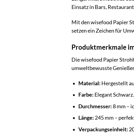
Einsatz in Bars, Restaurant
Mit den wisefood Papier St
setzen ein Zeichen für Umw
Produktmerkmale im
Die wisefood Papier Strohh
umweltbewusste Genießer
Material:
Hergestellt a
Farbe:
Elegant Schwarz.
Durchmesser:
8 mm – id
Länge:
245 mm – perfekt
Verpackungseinheit:
20