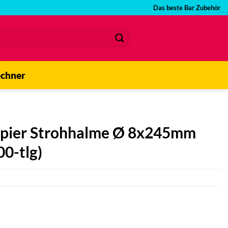
Das beste Bar Zubehör
echner
apier Strohhalme Ø 8x245mm
00-tlg)