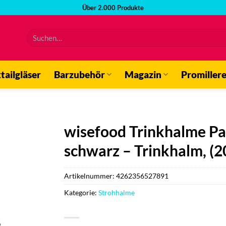
Über 2.000 Produkte
Suchen
nach:
tailgläser
Barzubehör
Magazin
Promiller
wisefood Trinkhalme P
schwarz – Trinkhalm, (2
Artikelnummer:
4262356527891
Kategorie:
Strohhalme