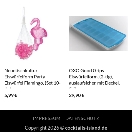
Neuetischkultur
OXO Good Grips
Eiswürfelform Party
Eiswürfelform, (2-tlg),
Eiswürfel Flamingo, (Set 10-
auslaufsicher, mit Deckel,
tlg)
Silikon
5,99
€
29,90
€
IMPRESSUM
DATENSCHUTZ
Copyright 2026 ©
cocktails-island.de