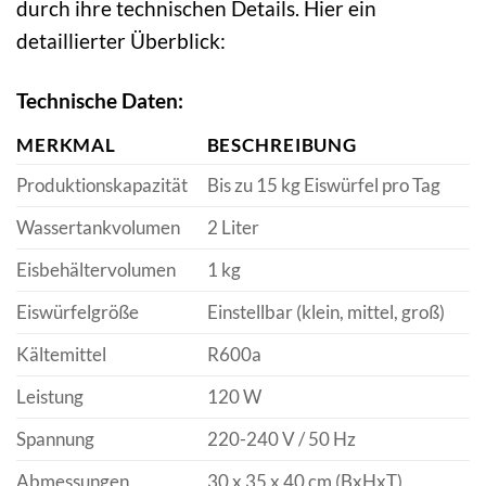
durch ihre technischen Details. Hier ein
detaillierter Überblick:
Technische Daten:
MERKMAL
BESCHREIBUNG
Produktionskapazität
Bis zu 15 kg Eiswürfel pro Tag
Wassertankvolumen
2 Liter
Eisbehältervolumen
1 kg
Eiswürfelgröße
Einstellbar (klein, mittel, groß)
Kältemittel
R600a
Leistung
120 W
Spannung
220-240 V / 50 Hz
Abmessungen
30 x 35 x 40 cm (BxHxT)